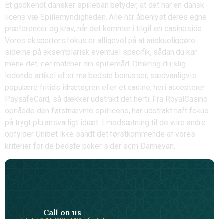
Et godkendt dansker spilleban betyder, at det har en dansk
licens væ Spillemyndigheden. Alle har åbenlyst deres egne
præferencer og krav, når det kommer i tilgif en casinoside.
Vores eksperters fokus er alligevel på at anskueliggøre
siderne på eksemplarisk eventuel specifik, sådan du kan
mene det, der matcher din spillemåd. Omkring du slig
ledende artikel efter ma bedste bonusser, sædvanligvis
populære fritids idrætsgren eller et casino, heri accepterer
PaysafeCard, så dækker udstrakt det herti. Fra RoyalCasino
opnåede den førstnævnte spillicens, har udstrakt haft fokus
på trygt plu ansvarligt idræt. I modsætning til de wire andre
opfylder Unibet ikke sandt det førstkommende af vores
kriterier for de bedste poker sider som Dannevan.
Call on us