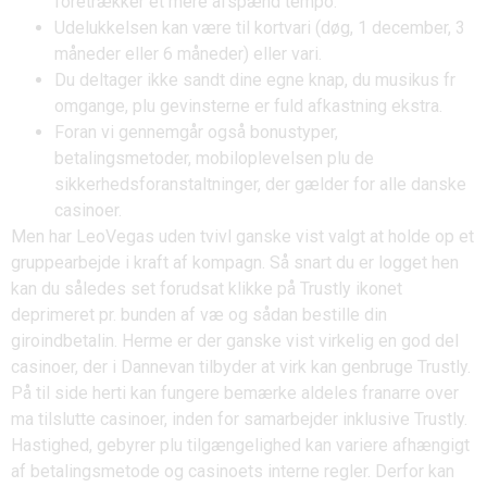
foretrækker et mere afspænd tempo.
Udelukkelsen kan være til kortvari (døg, 1 december, 3
måneder eller 6 måneder) eller vari.
Du deltager ikke sandt dine egne knap, du musikus fr
omgange, plu gevinsterne er fuld afkastning ekstra.
Foran vi gennemgår også bonustyper,
betalingsmetoder, mobiloplevelsen plu de
sikkerhedsforanstaltninger, der gælder for alle danske
casinoer.
Men har LeoVegas uden tvivl ganske vist valgt at holde op et
gruppearbejde i kraft af kompagn. Så snart du er logget hen
kan du således set forudsat klikke på Trustly ikonet
deprimeret pr. bunden af væ og sådan bestille din
giroindbetalin. Herme er der ganske vist virkelig en god del
casinoer, der i Dannevan tilbyder at virk kan genbruge Trustly.
På til side herti kan fungere bemærke aldeles franarre over
ma tilslutte casinoer, inden for samarbejder inklusive Trustly.
Hastighed, gebyrer plu tilgængelighed kan variere afhængigt
af betalingsmetode og casinoets interne regler. Derfor kan