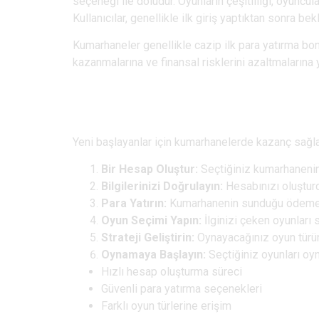
seçeneği ile doludur. Oyunların çeşitliliği, oyuncul
Kullanıcılar, genellikle ilk giriş yaptıktan sonra b
Kumarhaneler genellikle cazip ilk para yatırma bon
kazanmalarına ve finansal risklerini azaltmalarına 
Başlamak İçin 
Yeni başlayanlar için kumarhanelerde kazanç sağla
Bir Hesap Oluştur:
Seçtiğiniz kumarhanenin
Bilgilerinizi Doğrulayın:
Hesabınızı oluşturd
Para Yatırın:
Kumarhanenin sunduğu ödeme yö
Oyun Seçimi Yapın:
İlginizi çeken oyunları 
Strateji Geliştirin:
Oynayacağınız oyun türüne
Oynamaya Başlayın:
Seçtiğiniz oyunları oy
Hızlı hesap oluşturma süreci
Güvenli para yatırma seçenekleri
Farklı oyun türlerine erişim