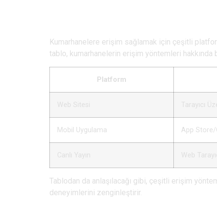
Kumarhane Alte
Kumarhanelere erişim sağlamak için çeşitli platform
tablo, kumarhanelerin erişim yöntemleri hakkında b
Platform
Web Sitesi
Tarayıcı Üz
Mobil Uygulama
App Store/
Canlı Yayın
Web Tarayıc
Tablodan da anlaşılacağı gibi, çeşitli erişim yönt
deneyimlerini zenginleştirir.