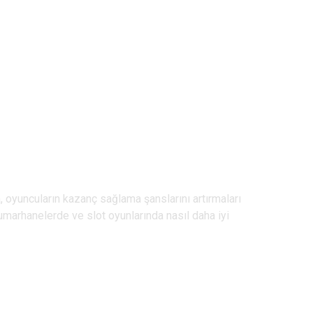
Baghdad
Contact Us
nç sağlamak
la, oyuncuların kazanç sağlama şanslarını artırmaları
kumarhanelerde ve slot oyunlarında nasıl daha iyi