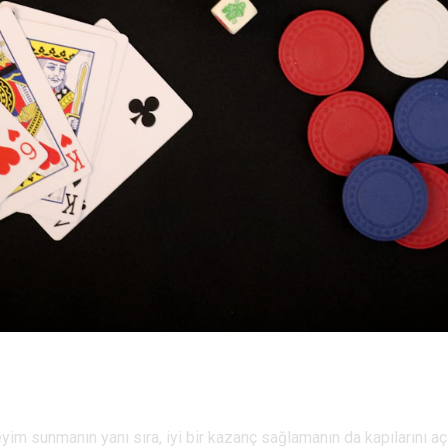
neleri Seçmelisini
sunmanın yanı sıra, iyi bir kazanç sağlamanın da kapılarını açar. A