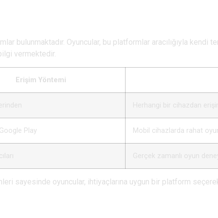
rnatifleri ve Erişi
lar bulunmaktadır. Oyuncular, bu platformlar aracılığıyla kendi te
ilgi vermektedir.
Erişim Yöntemi
erinden
Herhangi bir cihazdan eri
Google Play
Mobil cihazlarda rahat oyu
ıları
Gerçek zamanlı oyun deney
emleri sayesinde oyuncular, ihtiyaçlarına uygun bir platform seçer