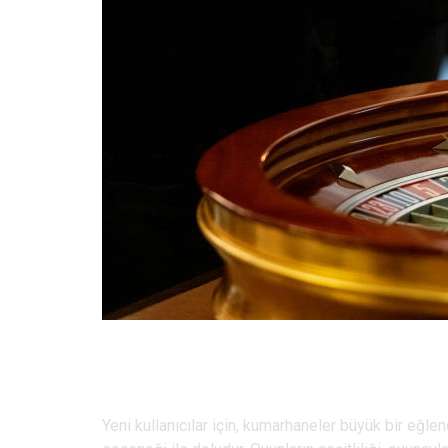
Yeni Kullanıcıl
Yeni kullanıcılar için, kumarhaneler büyük bir eğl