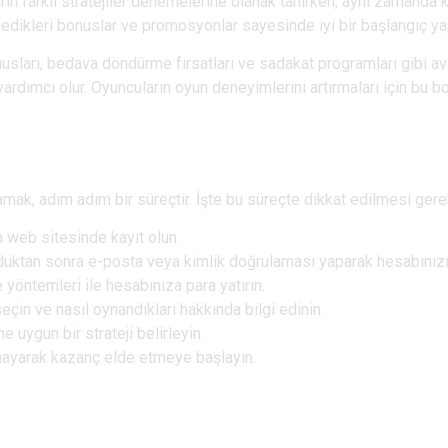
arın farklı stratejiler denemelerine olanak tanırken, aynı zamanda k
ekledikleri bonuslar ve promosyonlar sayesinde iyi bir başlangıç yap
usları, bedava döndürme fırsatları ve sadakat programları gibi ava
yardımcı olur. Oyuncuların oyun deneyimlerini artırmaları için bu b
İpuçları
mak, adım adım bir süreçtir. İşte bu süreçte dikkat edilmesi ger
 web sitesinde kayıt olun.
uktan sonra e-posta veya kimlik doğrulaması yaparak hesabınızı a
ntemleri ile hesabınıza para yatırın.
seçin ve nasıl oynandıkları hakkında bilgi edinin.
 uygun bir strateji belirleyin.
nayarak kazanç elde etmeye başlayın.