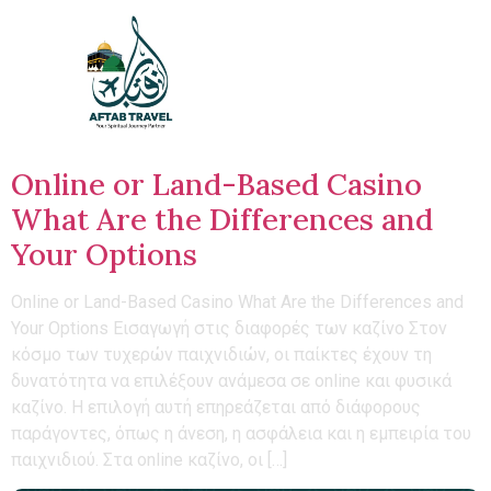
Category:
Mobile
Στοίχημα
Online or Land-Based Casino
What Are the Differences and
Your Options
Online or Land-Based Casino What Are the Differences and
Your Options Εισαγωγή στις διαφορές των καζίνο Στον
κόσμο των τυχερών παιχνιδιών, οι παίκτες έχουν τη
δυνατότητα να επιλέξουν ανάμεσα σε online και φυσικά
καζίνο. Η επιλογή αυτή επηρεάζεται από διάφορους
παράγοντες, όπως η άνεση, η ασφάλεια και η εμπειρία του
παιχνιδιού. Στα online καζίνο, οι […]