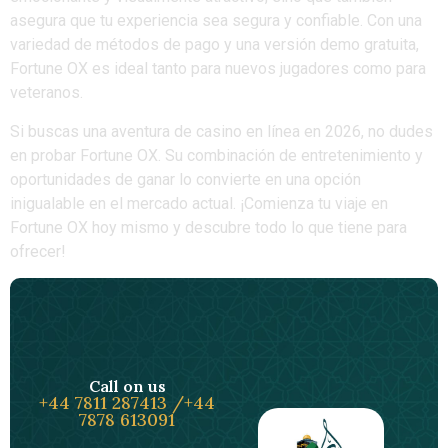
asegura que tu experiencia sea segura y confiable. Con una
variedad de métodos de pago y una versión demo gratuita,
Fortune OX es ideal tanto para nuevos jugadores como para
veteranos.
Si buscas una aventura de casino en línea en 2026, no dudes
en probar Fortune OX. Su combinación de entretenimiento y
oportunidades de ganar lo convierte en una opción
inigualable en el mercado actual. ¡Comienza tu viaje en
Fortune OX hoy mismo y descubre todo lo que tiene para
ofrecer!
Call on us
+44 7811 287413 /+44
7878 613091