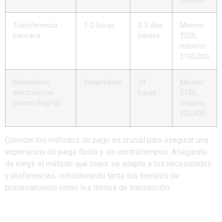
Transferencia
1-2 horas
2-5 días
Mínimo
bancaria
hábiles
$200,
máximo
$100,000
Monederos
Instantáneo
24
Mínimo
electrónicos
horas
$100,
(como PayPal)
máximo
$25,000
Conocer los métodos de pago es crucial para asegurar una
experiencia de juego fluida y sin contratiempos. Asegúrate
de elegir el método que mejor se adapte a tus necesidades
y preferencias, considerando tanto los tiempos de
procesamiento como los límites de transacción.
Beneficios clave de jugar en