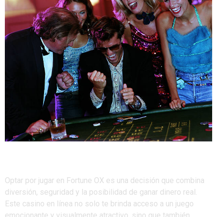
¿Por qué elegir Fortune OX?
Optar por jugar en Fortune OX es una decisión que combina
diversión, seguridad y la posibilidad de ganar dinero real.
Este casino en línea no solo te brinda acceso a un juego
emocionante y visualmente atractivo, sino que también