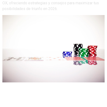
OX, ofreciendo estrategias y consejos para maximizar tus
posibilidades de triunfo en 2026.
Un punto de entrada práctico al
casino