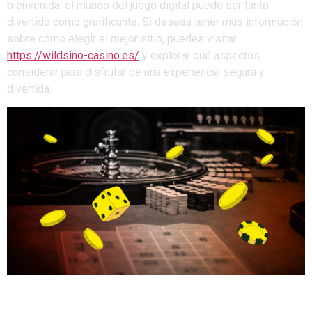
bienvenida, el mundo del juego digital puede ser tanto
divertido como gratificante. Si deseas tener más información
sobre cómo elegir el mejor sitio, puedes visitar
https://wildsino-casino.es/
y explorar qué aspectos
considerar para disfrutar de una experiencia segura y
divertida.
Cómo funcionan los casinos en