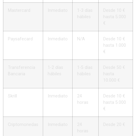
Mastercard
Inmediato
1-3 días
Desde 10 €
hábiles
hasta 5.000
€
Paysafecard
Inmediato
N/A
Desde 10 €
hasta 1.000
€
Transferencia
1-2 días
1-5 días
Desde 50 €
Bancaria
hábiles
hábiles
hasta
10.000 €
Skrill
Inmediato
24
Desde 10 €
horas
hasta 5.000
€
Criptomonedas
Inmediato
24
Desde 20 €
horas