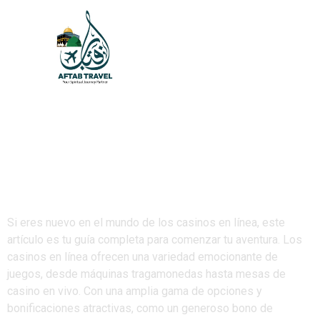
Guía para nuevos
jugadores: comienza tu
aventura en Wildsino
Casino hoy
Si eres nuevo en el mundo de los casinos en línea, este
artículo es tu guía completa para comenzar tu aventura. Los
casinos en línea ofrecen una variedad emocionante de
juegos, desde máquinas tragamonedas hasta mesas de
casino en vivo. Con una amplia gama de opciones y
bonificaciones atractivas, como un generoso bono de