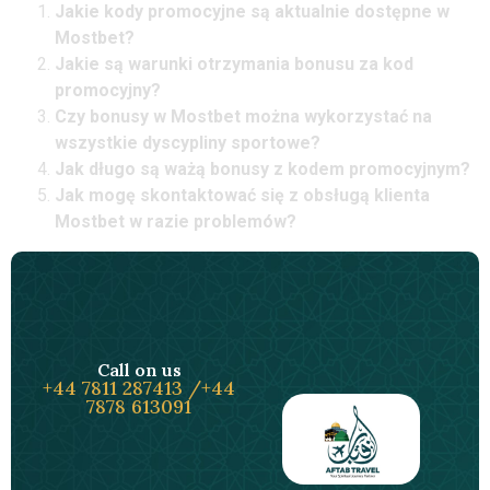
Jakie kody promocyjne są aktualnie dostępne w
Mostbet?
Jakie są warunki otrzymania bonusu za kod
promocyjny?
Czy bonusy w Mostbet można wykorzystać na
wszystkie dyscypliny sportowe?
Jak długo są ważą bonusy z kodem promocyjnym?
Jak mogę skontaktować się z obsługą klienta
Mostbet w razie problemów?
Call on us
+44 7811 287413 /+44
7878 613091