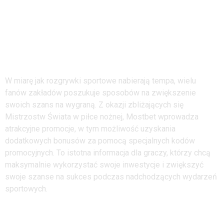
Nowe możliwości na
rynku zakładów
sportowych!
W miarę jak rozgrywki sportowe nabierają tempa, wielu
fanów zakładów poszukuje sposobów na zwiększenie
swoich szans na wygraną. Z okazji zbliżających się
Mistrzostw Świata w piłce nożnej, Mostbet wprowadza
atrakcyjne promocje, w tym możliwość uzyskania
dodatkowych bonusów za pomocą specjalnych kodów
promocyjnych. To istotna informacja dla graczy, którzy chcą
maksymalnie wykorzystać swoje inwestycje i zwiększyć
swoje szanse na sukces podczas nadchodzących wydarzeń
sportowych.
Dlaczego warto korzystać z