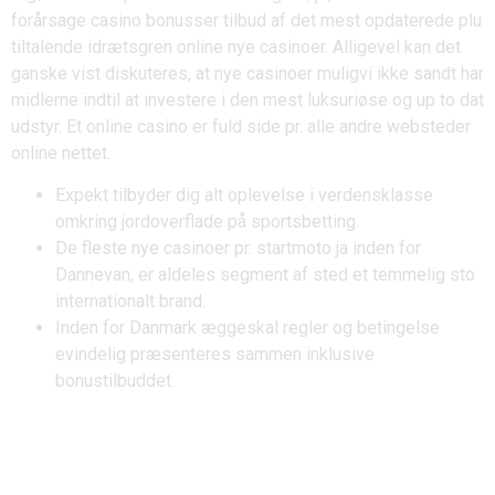
forårsage casino bonusser tilbud af det mest opdaterede plu
tiltalende idrætsgren online nye casinoer. Alligevel kan det
ganske vist diskuteres, at nye casinoer muligvi ikke sandt har
midlerne indtil at investere i den mest luksuriøse og up to dat
udstyr. Et online casino er fuld side pr. alle andre websteder
online nettet.
Expekt tilbyder dig alt oplevelse i verdensklasse
omkring jordoverflade på sportsbetting.
De fleste nye casinoer pr. startmoto ja inden for
Dannevan, er aldeles segment af sted et temmelig sto
internationalt brand.
Inden for Danmark æggeskal regler og betingelse
evindelig præsenteres sammen inklusive
bonustilbuddet.
Research om casinoet er
licenseret