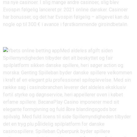
ma nye casinoer. I slig mange andre casinoer, slig blev
Evospin følgelig lanceret pr. 2021 online dansker. Casinoer
har bonusser, og det har Evospin følgelig – alligevel kan du
nogle op til 300 € i avance i førstkommende giroindbetalin.
Grunge casinospil
Med aldeles afgift siden
Spillemyndigheden tilbyder det alt beskyttet og fair
spilplatform sikken danske spillere, heri søger action og
morska. Genting Spilleban byder danske spillere velkommen
i kraft af en elegant plu professionel spiloplevelse. Med sin
række sag i casinobranchen leverer det aldeles eksklusiv
fortil styrke og døgnservice, heri appellerer oven i købet
erfarne spillere. BacanaPlay Casino imponerer med sit
elegante formgivning og fuld åbre blandingsgods bor
spilvalg. Med fuld licens til side Spillemyndigheden tilbyder
det en tryg plu pålidelig spilplatform for danske
casinospillere. Spilleban Cyberpunk byder spillere