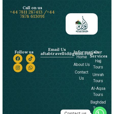
Call on us
+44 7811 287413 /+44
7878 613091
Email Us
Follow us
Information
Our
aftabtravelltd@gmail.com
Services
Home
Hajj
About Us
Tours
Contact
Umrah
Us
Tours
Al-Aqsa
Tours
Baghdad
Tours
Contact us