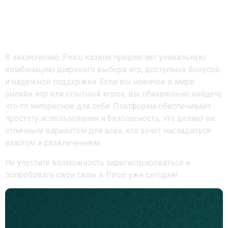
Почему стоит выбрать Pinco
казино
В заключение, Pinco казино предлагает уникальную
комбинацию широкого выбора игр, доступных бонусов
и надежной поддержки. Если вы новичок в мире
онлайн-игр или опытный игрок, вы обязательно найдете
что-то интересное для себя. Платформа обеспечивает
простоту использования и безопасность, что делает ее
отличным вариантом для всех, кто хочет насладиться
азартом и развлечением.
Не упустите возможность зарегистрироваться и
попробовать свои силы в Pinco уже сегодня!