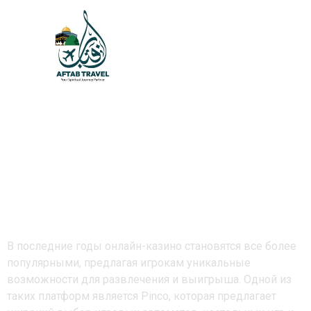
Pinco casino:
пошаговое
руководство для
новичков в онлайн-
играх
В последние годы онлайн-казино становятся все более
популярными, предлагая игрокам уникальные
возможности для развлечения и выигрыша. Одной из
таких платформ является Pinco, которая предлагает