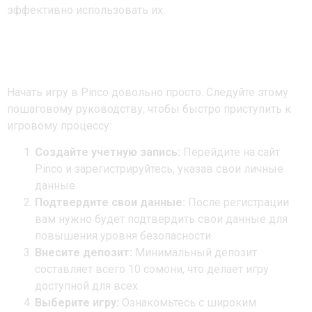
эффективно использовать их.
Как начать играть в Pinco
казино
Начать игру в Pinco довольно просто. Следуйте этому
пошаговому руководству, чтобы быстро приступить к
игровому процессу:
Создайте учетную запись:
Перейдите на сайт
Pinco и зарегистрируйтесь, указав свои личные
данные.
Подтвердите свои данные:
После регистрации
вам нужно будет подтвердить свои данные для
повышения уровня безопасности.
Внесите депозит:
Минимальный депозит
составляет всего 10 сомони, что делает игру
доступной для всех.
Выберите игру:
Ознакомьтесь с широким