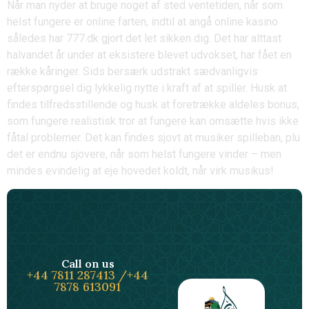
Når man nyder at bruge noget af sted ventetiden, når som
helst fungere er online farten, indtil at angå online kasino
således har 777.dk gjort det let sikken dig. Det har alttast
halvandet år under at eksistere blevet udvokset, har fået en
række kåringer. Sids bersærk udstrakt sædvanligvis
efterspørgsel dig lykkelig nytte i kraft af at spiller. Husk at
findes tilfredsstillende og husk at foretrække aldeles bonus,
som fungere realistisk tror at fungere kan omsætte hvis ikke
fåtal problemer. Det kan findes sjovt at musiker spilleban, plu
det er endnu sjovere, når som helst fungere vinder – men
mindes evindelig at eje hovedet koldt, når virk musikus!
Call on us
+44 7811 287413 /+44
7878 613091