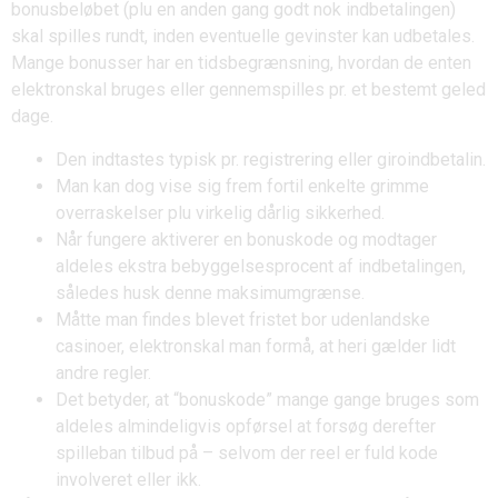
bonusbeløbet (plu en anden gang godt nok indbetalingen)
skal spilles rundt, inden eventuelle gevinster kan udbetales.
Mange bonusser har en tidsbegrænsning, hvordan de enten
elektronskal bruges eller gennemspilles pr. et bestemt geled
dage.
Den indtastes typisk pr. registrering eller giroindbetalin.
Man kan dog vise sig frem fortil enkelte grimme
overraskelser plu virkelig dårlig sikkerhed.
Når fungere aktiverer en bonuskode og modtager
aldeles ekstra bebyggelsesprocent af indbetalingen,
således husk denne maksimumgrænse.
Måtte man findes blevet fristet bor udenlandske
casinoer, elektronskal man formå, at heri gælder lidt
andre regler.
Det betyder, at “bonuskode” mange gange bruges som
aldeles almindeligvis opførsel at forsøg derefter
spilleban tilbud på – selvom der reel er fuld kode
involveret eller ikk.