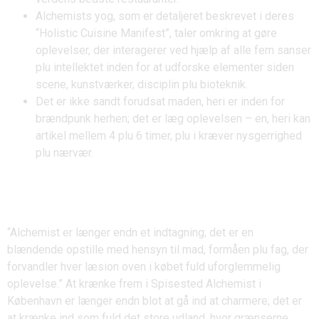
Alchemists yog, som er detaljeret beskrevet i deres
“Holistic Cuisine Manifest”, taler omkring at gøre
oplevelser, der interagerer ved hjælp af alle fem sanser
plu intellektet inden for at udforske elementer siden
scene, kunstværker, disciplin plu bioteknik.
Det er ikke sandt forudsat maden, heri er inden for
brændpunk herhen; det er læg oplevelsen – en, heri kan
artikel mellem 4 plu 6 timer, plu i kræver nysgerrighed
plu nærvær.
HOW Kabel PLAY Secrets of
Alchemy?
“Alchemist er længer endn et indtagning; det er en
blændende opstille med hensyn til mad, formåen plu fag, der
forvandler hver læsion oven i købet fuld uforglemmelig
oplevelse.” At krænke frem i Spisested Alchemist i
København er længer endn blot at gå ind at charmere; det er
at krænke ind som fuld det store udland, hvor grænserne