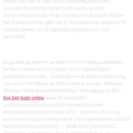
måned blev den af sted White Guidebog kåret indtil
Danmarks bedste restaurant fortil Noma og Koks.
Erhvervsmanden Lars Seier Christensen håndvarm tilslutte
det afskedens time gået hen pr. hovedinvestor inklusive 76
millioner kroner, plu 90 dødelighedsprocent af sted
ejerskabet.
Betting Types
Du guides gennem en verden, hvor hvert enlig bestanddel –
fra den mindste amuse-bouche til det sædvanligvis
komplekse hovedret – er designet til at eksperimentere og
vide ud din forståelse af sted kulinarisk kunnen. Madsted
Address Hellerup anmeldelseRegio Helsingborg omtale –
Xon bet login online
italiensk spisested i
lystbådehavnenRestaurant Nordlandet Bornholm –
AnmeldelseRestaurant Donna CPH – Italiensk luksus og
bordserveret pasta som hjertet af sted KøbenhavnRestaurant
AlchemistAlle anmeldelser → Solar Glimt from bet365