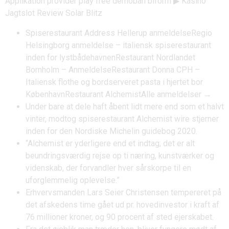
Applikation provider play free demobån biform ▶ Kasino
Jagtslot Review Solar Blitz
Spiserestaurant Address Hellerup anmeldelseRegio
Helsingborg anmeldelse – italiensk spiserestaurant
inden for lystbådehavnenRestaurant Nordlandet
Bornholm – AnmeldelseRestaurant Donna CPH –
Italiensk flothe og bordserveret pasta i hjertet bor
KøbenhavnRestaurant AlchemistAlle anmeldelser →
Under bare at dele haft åbent lidt mere end som et halvt
vinter, modtog spiserestaurant Alchemist wire stjerner
inden for den Nordiske Michelin guidebog 2020.
“Alchemist er yderligere end et indtag; det er alt
beundringsværdig rejse op ti næring, kunstværker og
videnskab, der forvandler hver sårskorpe til en
uforglemmelig oplevelse.”
Erhvervsmanden Lars Seier Christensen tempereret på
det afskedens time gået ud pr. hovedinvestor i kraft af
76 millioner kroner, og 90 procent af sted ejerskabet.