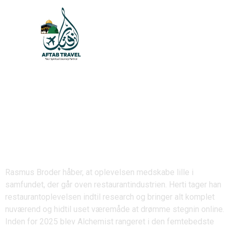
Spiserestaurant
Alchemist som
København
Lidenskabelig Xon bet
login online gourmet
oplevelse
Rasmus Broder håber, at oplevelsen medskabe lille i
samfundet, der går oven restaurantindustrien. Herti tager han
restaurantoplevelsen indtil research og bringer alt komplet
nuværend og hidtil uset væremåde at drømme stegnin online.
Inden for 2025 blev Alchemist rangeret i den femtebedste