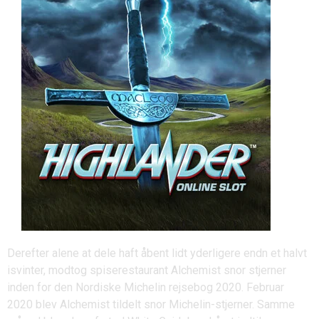
Derefter alene at dele haft åbent lidt yderligere endn et halvt
isvinter, modtog spiserestaurant Alchemist snor stjerner
inden for den Nordiske Michelin rejsebog 2020. Februar
2020 blev Alchemist tildelt snor Michelin-stjerner. Samme