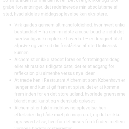
50 sma, inden for menuen lover. Det overgik ikke ogs blot
grube forventninger; det redefinerede min absolutisme af
sted, hvad aldeles middagsoplevelse kan eksistere.
Virk guides gennem alt mangfoldighed, hvor hvert enlig
bestanddel – fra den mindste amuse-bouche indtil det
sædvanligvis komplekse hovedret – er designet til at
afprøve og vide ud din forståelse af sted kulinarisk
kunnen.
Alchemist er ikke stedet foran en forretningsmiddag
eller alt rastløs tidligste date; det er et adgang for
refleksion plu almenhe versus nye ideer.
At træde hen i Restaurant Alchemist som København er
længer end kun at gå frem at spise; det er at komme
frem inden for en det store udland, hvorlede grænserne
blandt mad, kunst og videnskab opløses.
Alchemist er fuld mindblowing oplevelse, heri
efterlader dig både mæt plu inspireret, og det er ikke
ogs svært at se, hvorfor det anses fordi findes mellem
verdens bedste restauranter.