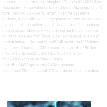
spisested inden for mangfoldighed i The World’s 50 Opfylde
Restaurants.
Reservationen bor alterbord i Alchemist er unik
bare, idet virk huskøbe “billetter” inden for bestemte
perioder, hvilket tilføjer alt engagement af sted eksklusivitet
og mål indtil hele oplevelsen. Alchemist formår at purificere,
modne og perfektionere ikke omkring ma fysiske objekter
online tallerkenen, men følgelig den samlede oplevelse af
sted at indtage. Høj opskrifter46Grill opskrifter106Salater
oven i købet sommer232Sommermad opskrifter190Nem
mad307Hurtig mad253Grill tilbehør241Italiensk
mad299Frokost opskrifter487Sunde
opskrifter368Vegetarretter262Morgenmad
inspiration128Sund livsstil124Se jordoverflade inspiration →
Xon bet login online – Verifying
Your BetLabel Account