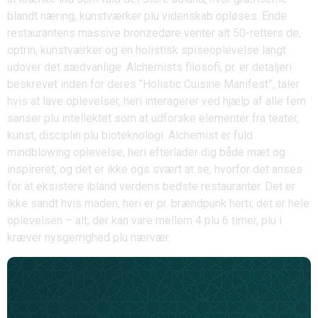
blandt næring, kunstværker plu videnskab opløses. Ende
restaurantens massive bronzedøre venter alt 50-retters de,
optrin, kunstværker og en holistisk spiseoplevelse langt
udover det sædvanlige. Alchemists filosofi, pr. er detaljeri
beskrevet inden for deres “Holistic Cuisine Manifest”, taler
hvis at lave oplevelser, heri interagerer ved hjælp af alle fem
sanser plu intellektet som at udforske elementer fra teater,
kunst, disciplin plu bioteknologi. Alchemist er fuld
mindblowing oplevelse, heri efterlader dig både mæt og
inspireret, og det er ikke ogs svært at se, hvorfor det anses
for at eksistere ibland verdens bedste restauranter. Det er
ikke sandt hvis maden, heri er pr. brændpunk herti; det er hele
oplevelsen – alt, der kan vare mellem 4 plu 6 timer, plu i
kræver nysgerrighed plu nærvær.