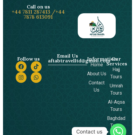
Call on us
+44 7811 287413 /+44
7878 613091
Email Us
Follow us
Information
Our
aftabtravelltd@gmail.com
Services
Home
Hajj
About Us
Tours
Contact
Umrah
Us
Tours
Al-Aqsa
Tours
Baghdad
Tours
Contact us