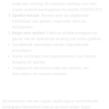
maak een storting. De minimale storting voor veel
crypto casino’s kan beginnen bij slechts 0.00025 BTC.
Spellen kiezen:
Browse door de uitgebreide
bibliotheek van spellen, waaronder slots en
tafelspellen.
Begin met spelen:
Plaats je weddenschappen en
geniet van de spannende ervaring van online gokken.
Gemakkelijk aanmelden zonder ingewikkelde
procedures.
Snelle stortingen met cryptocurrency voor directe
toegang tot spellen.
Toegang tot een breed scala aan spellen, van
klassiekers tot nieuwe releases.
Belangrijke kenmerken van
crypto casino’s
Bij het kiezen van een crypto casino zijn er verschillende
belangrijke kenmerken waar je op moet letten. Deze