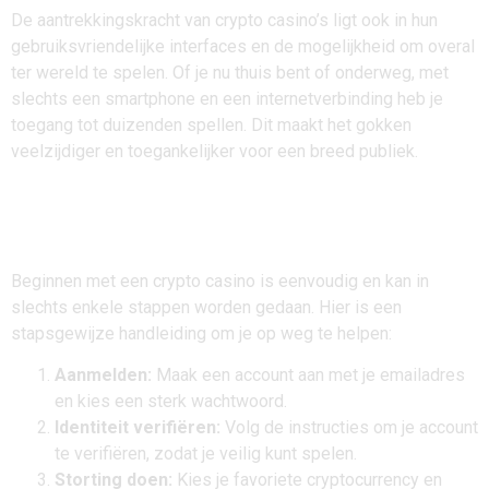
De aantrekkingskracht van crypto casino’s ligt ook in hun
gebruiksvriendelijke interfaces en de mogelijkheid om overal
ter wereld te spelen. Of je nu thuis bent of onderweg, met
slechts een smartphone en een internetverbinding heb je
toegang tot duizenden spellen. Dit maakt het gokken
veelzijdiger en toegankelijker voor een breed publiek.
Hoe te starten met een crypto
casino
Beginnen met een crypto casino is eenvoudig en kan in
slechts enkele stappen worden gedaan. Hier is een
stapsgewijze handleiding om je op weg te helpen:
Aanmelden:
Maak een account aan met je emailadres
en kies een sterk wachtwoord.
Identiteit verifiëren:
Volg de instructies om je account
te verifiëren, zodat je veilig kunt spelen.
Storting doen:
Kies je favoriete cryptocurrency en