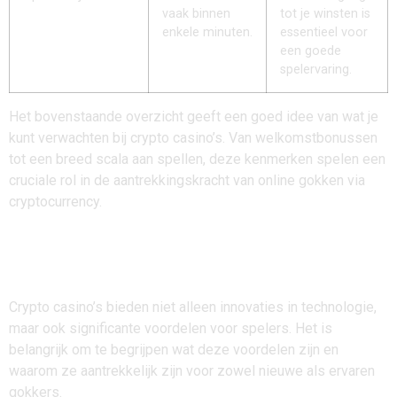
vaak binnen
tot je winsten is
enkele minuten.
essentieel voor
een goede
spelervaring.
Het bovenstaande overzicht geeft een goed idee van wat je
kunt verwachten bij crypto casino’s. Van welkomstbonussen
tot een breed scala aan spellen, deze kenmerken spelen een
cruciale rol in de aantrekkingskracht van online gokken via
cryptocurrency.
De belangrijkste voordelen van
crypto gokken
Crypto casino’s bieden niet alleen innovaties in technologie,
maar ook significante voordelen voor spelers. Het is
belangrijk om te begrijpen wat deze voordelen zijn en
waarom ze aantrekkelijk zijn voor zowel nieuwe als ervaren
gokkers.