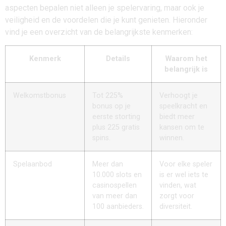
aspecten bepalen niet alleen je spelervaring, maar ook je
veiligheid en de voordelen die je kunt genieten. Hieronder
vind je een overzicht van de belangrijkste kenmerken:
Kenmerk
Details
Waarom het
belangrijk is
Welkomstbonus
Tot 225%
Verhoogt je
bonus op je
speelkracht en
eerste storting
biedt meer
plus 225 gratis
kansen om te
spins.
winnen.
Spelaanbod
Meer dan
Voor elke speler
10.000 slots en
is er wel iets te
casinospellen
vinden, wat
van meer dan
zorgt voor
100 aanbieders.
diversiteit.