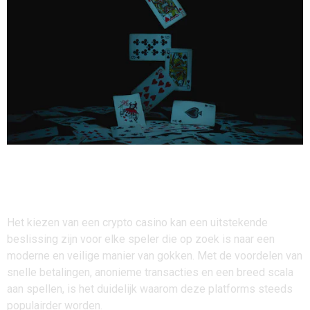
Waarom kiezen voor een crypto
casino
Het kiezen van een crypto casino kan een uitstekende
beslissing zijn voor elke speler die op zoek is naar een
moderne en veilige manier van gokken. Met de voordelen van
snelle betalingen, anonieme transacties en een breed scala
aan spellen, is het duidelijk waarom deze platforms steeds
populairder worden.