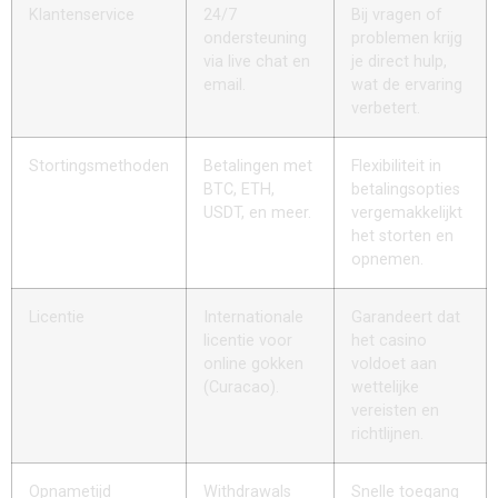
Klantenservice
24/7
Bij vragen of
ondersteuning
problemen krijg
via live chat en
je direct hulp,
email.
wat de ervaring
verbetert.
Stortingsmethoden
Betalingen met
Flexibiliteit in
BTC, ETH,
betalingsopties
USDT, en meer.
vergemakkelijkt
het storten en
opnemen.
Licentie
Internationale
Garandeert dat
licentie voor
het casino
online gokken
voldoet aan
(Curacao).
wettelijke
vereisten en
richtlijnen.
Opnametijd
Withdrawals
Snelle toegang